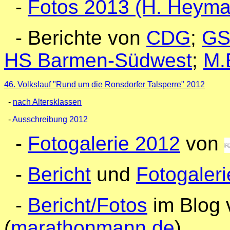
-
Fotos 2013 (H. Heyma
- Berichte von
CDG
;
GS
HS Barmen-Südwest
;
M.
46. Volkslauf "Rund um die Ronsdorfer Talsperre" 2012
-
nach Altersklassen
-
Ausschreibung 2012
-
Fotogalerie 2012
von
-
Bericht
und
Fotogaleri
-
Bericht/Fotos
im Blog 
(
marathonmann.de
)